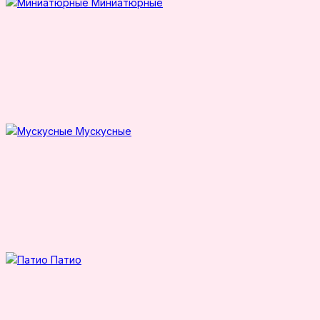
Миниатюрные
Мускусные
Патио